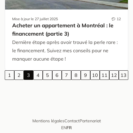
Mise à jour le
27 juillet 2025
12
Acheter un appartement à Montréal : le
financement (partie 3)
Dernière étape après avoir trouvé la perle rare :
le financement. Suivez mes conseils pour ne
manquer aucune étape !
1
2
3
4
5
6
7
8
9
10
11
12
13
Mentions légales
Contact
Partenariat
EN
FR