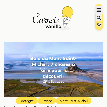
Baie du Mont Saint-
Michel : 7 choses à
faire pour la
découvrir
29 juillet 2026
Bretagne
France
Mont Saint-Michel