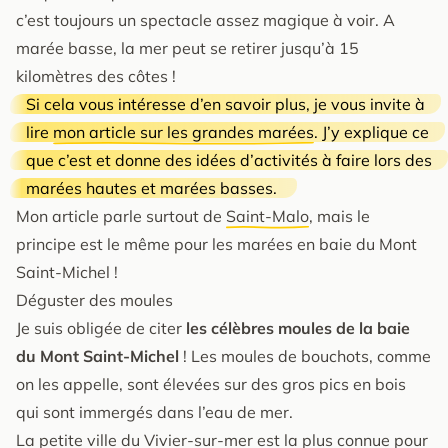
c’est toujours un spectacle assez magique à voir. A
marée basse, la mer peut se retirer jusqu’à 15
kilomètres des côtes !
Si cela vous intéresse d’en savoir plus, je vous invite à
lire
mon article sur les grandes marées
. J’y explique ce
que c’est et donne des idées d’activités à faire lors des
marées hautes et marées basses.
Mon article parle surtout de
Saint-Malo
, mais le
principe est le même pour les marées en baie du Mont
Saint-Michel !
Déguster des moules
Je suis obligée de citer
les célèbres moules de la baie
du Mont Saint-Michel
! Les moules de bouchots, comme
on les appelle, sont élevées sur des gros pics en bois
qui sont immergés dans l’eau de mer.
La petite ville du Vivier-sur-mer est la plus connue pour