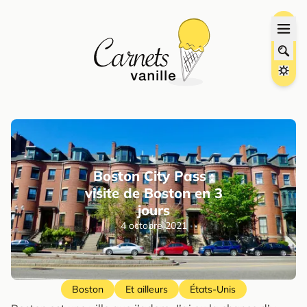
Boston City Pass :
visite de Boston en 3
jours
4 octobre 2021
Boston
Et ailleurs
États-Unis